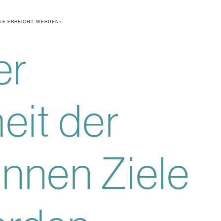
LE ERREICHT WERDEN».
er
eit der
nnen Ziele