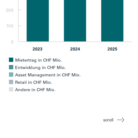
463.5
463.5
456.8
456.8
438.3
438.3
200
100
0
2023
2024
2025
Mietertrag in CHF Mio.
Entwicklung in CHF Mio.
Asset Management in CHF Mio.
Retail in CHF Mio.
Andere in CHF Mio.