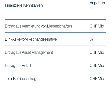
Angaben
Finanzielle Kennzahlen
in
Ertrag aus Vermietung von Liegenschaften
CHF Mio.
EPRA like-for-like change relative
%
Ertrag aus Asset Management
CHF Mio.
Ertrag aus Retail
CHF Mio.
Total Betriebsertrag
CHF Mio.
Neubewertung Renditeliegenschaften, netto
CHF Mio.
Erfolg aus Veräusserung Renditeliegenschaften,
CHF Mio.
netto