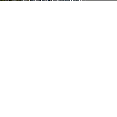
Lebensräume –
nachhaltig, innovativ
und leidenschaftlich.
NACHHALTIGKEIT