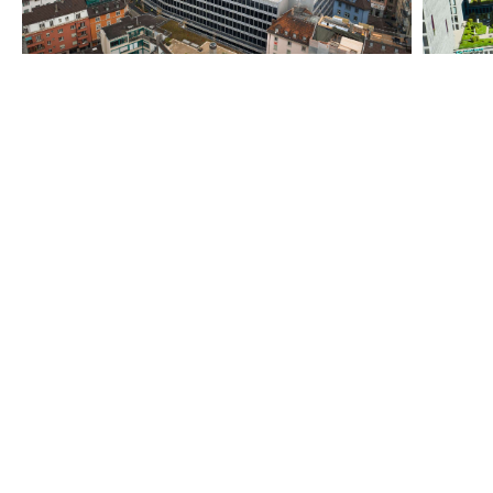
6. Lärmschutz.
Beim Lärmschutz sollten gesetzliche
Rahmenbedingungen eine einheitliche Grundordnung
schaffen und die Rechtsprechung einer klaren Logik
folgen. In einer Stadt herrscht ein höherer Lärmpegel
als auf dem Land. Unsere Städte werden immer mehr
zu «Flüsterparadiesen» und verlieren damit das, was
eine Stadt ausmacht.
7. Intelligente Infrastruktur.
Lokal und gut erreichbar
– idealerweise gestalten wir so unseren Lebensraum.
Dabei heisst es, Wohn- und Arbeitsquartiere zu
durchmischen – z.B. in Form von Areal-Charakter – und