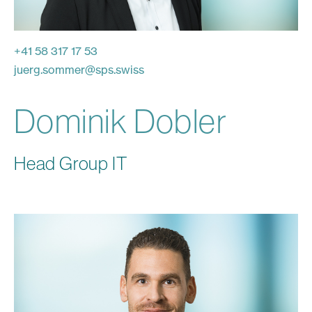
+41 58 317 17 53
juerg.sommer
@
sps.swiss
Dominik Dobler
Head Group IT