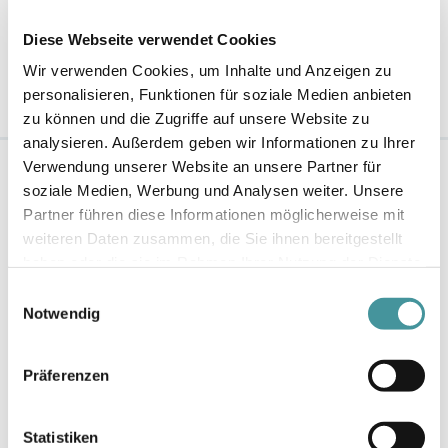
Benutzername:
Passwort:
Diese Webseite verwendet Cookies
Wir verwenden Cookies, um Inhalte und Anzeigen zu
personalisieren, Funktionen für soziale Medien anbieten
zu können und die Zugriffe auf unsere Website zu
analysieren. Außerdem geben wir Informationen zu Ihrer
Verwendung unserer Website an unsere Partner für
soziale Medien, Werbung und Analysen weiter. Unsere
HAUPTSITZ
Partner führen diese Informationen möglicherweise mit
weiteren Daten zusammen, die Sie ihnen bereitgestellt
Swiss Prime Site AG
haben oder die sie im Rahmen Ihrer Nutzung der Dienste
Poststrasse 4a
gesammelt haben.
Einwilligungsauswahl
Notwendig
CH-6300 Zug
Präferenzen
BÜRO ZÜRICH
Swiss Prime Site AG
Statistiken