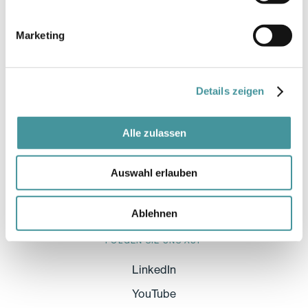
Prime Tower
Hardstrasse 201
Marketing
CH-8005 Zürich
Details zeigen
BÜRO GENF
Swiss Prime Site AG
Alle zulassen
Rue du Rhône 54
Auswahl erlauben
3ème étage
CH-1204 Genf
Ablehnen
FOLGEN SIE UNS AUF
LinkedIn
YouTube