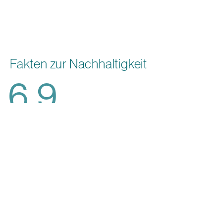
Fakten zur Nachhaltigkeit
6.9
2
KG CO
/M
-EMISSIONSINTENSITÄT
2
(IMMOBILIENPORTFOLIO, SCOPE 1/2/3.13)
72
% DER MIETFLÄCHE MIT GREEN LEASES