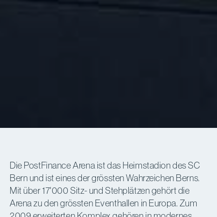
Die PostFinance Arena ist das Heimstadion des SC
Bern und ist eines der grössten Wahrzeichen Berns.
Mit über 17'000 Sitz- und Stehplätzen gehört die
Arena zu den grössten Eventhallen in Europa. Zum
2009 erweiterten Komplex gehören in modernes