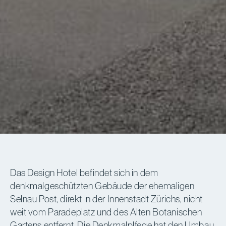
Das Design Hotel befindet sich in dem
denkmalgeschützten Gebäude der ehemaligen
Selnau Post, direkt in der Innenstadt Zürichs, nicht
weit vom Paradeplatz und des Alten Botanischen
Gartens entfernt. Die Denkmalplfege hat den Umbau