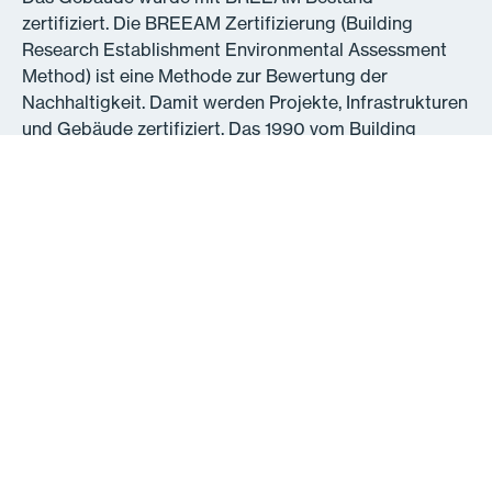
zertifiziert. Die BREEAM Zertifizierung (Building
Research Establishment Environmental Assessment
Method) ist eine Methode zur Bewertung der
Nachhaltigkeit. Damit werden Projekte, Infrastrukturen
und Gebäude zertifiziert. Das 1990 vom Building
Research Establishment (BRE) ins Leben gerufene
System setzt durch die Entwurfs-, Spezifikations-,
Bau- und Betriebsphase Massstäbe für die
umweltbezogenen Merkmale von Gebäuden.