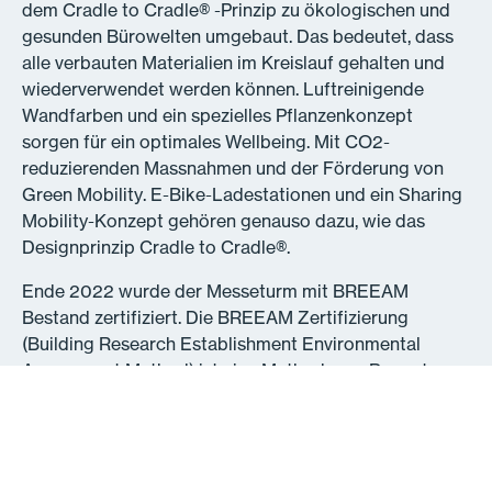
dem Cradle to Cradle® -Prinzip zu ökologischen und
gesunden Bürowelten umgebaut. Das bedeutet, dass
alle verbauten Materialien im Kreislauf gehalten und
wiederverwendet werden können. Luftreinigende
Wandfarben und ein spezielles Pflanzenkonzept
sorgen für ein optimales Wellbeing. Mit CO2-
reduzierenden Massnahmen und der Förderung von
Green Mobility. E-Bike-Ladestationen und ein Sharing
Mobility-Konzept gehören genauso dazu, wie das
Designprinzip Cradle to Cradle®.
Ende 2022 wurde der Messeturm mit BREEAM
Bestand zertifiziert. Die BREEAM Zertifizierung
(Building Research Establishment Environmental
Assessment Method) ist eine Methode zur Bewertung
der Nachhaltigkeit. Damit werden Projekte,
Infrastrukturen und Gebäude zertifiziert. Das 1990
vom Building Research Establishment (BRE) ins Leben
gerufene System setzt durch die Entwurfs-,