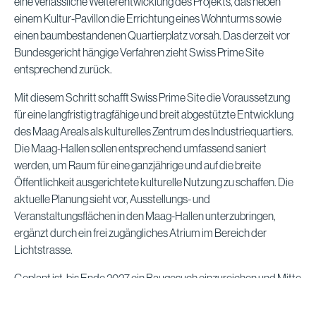
eine verlässliche Weiterentwicklung des Projekts, das neben
einem Kultur-Pavillon die Errichtung eines Wohnturms sowie
einen baumbestandenen Quartierplatz vorsah. Das derzeit vor
Bundesgericht hängige Verfahren zieht Swiss Prime Site
entsprechend zurück.
Mit diesem Schritt schafft Swiss Prime Site die Voraussetzung
für eine langfristig tragfähige und breit abgestützte Entwicklung
des Maag Areals als kulturelles Zentrum des Industriequartiers.
Die Maag-Hallen sollen entsprechend umfassend saniert
werden, um Raum für eine ganzjährige und auf die breite
Öffentlichkeit ausgerichtete kulturelle Nutzung zu schaffen. Die
aktuelle Planung sieht vor, Ausstellungs- und
Veranstaltungsflächen in den Maag-Hallen unterzubringen,
ergänzt durch ein frei zugängliches Atrium im Bereich der
Lichtstrasse.
Geplant ist, bis Ende 2027 ein Baugesuch einzureichen und Mitte
2029 mit den Sanierungsarbeiten zu beginnen. Aktuell geht
Swiss Prime Site von Investitionskosten von rund CHF 60 Mio.