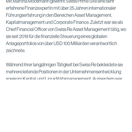
Mit Martina Moosmann gewinnt Swiss Prime Site eine sehr
erfahrene Finanzexpertin mit über 25 Jahren internationaler
Führungserfahrung in den Bereichen Asset Management,
Kapitalmanagement und Corporate Finance. Zuletzt war sie als
Chief Financial Officer von Swiss Re Asset Management tätig, wo
sie seit 2019 für die finanzielle Steuerung eines globalen
Anlageportfolios von über USD 100 Milliarden verantwortlich
zeichnete.
Während ihrer langjährigen Tätigkeit bei Swiss Re bekleidete sie
mehrere leitende Positionen in der Unternehmensentwicklung
sowie im Kapital und Liquiditätsmanagement. Ausserdem war
sie in den Bereichen Corporate Finance und Investor Relations
bei der Barry Callebaut Group sowie als Verwaltungsrätin einer
auf Nachhaltigkeit fokussierten Immobiliengesellschaft tätig.
Martina Moosmann verfügt über einen Masterabschluss in
Volkswirtschaft der Universität Wien sowie über ein IMD Board
Director Diploma.