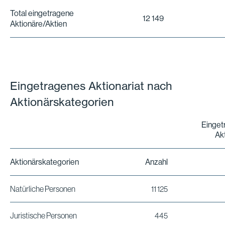
Total eingetragene
12 149
Aktionäre/Aktien
Eingetragenes Aktionariat nach
Aktionärskategorien
Einget
Ak
Aktionärskategorien
Anzahl
Natürliche Personen
11 125
Juristische Personen
445