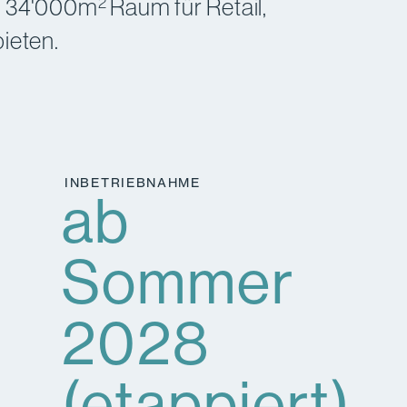
2
nd 34'000m
Raum für Retail,
ieten.
INBETRIEBNAHME
ab
Sommer
2028
(etappiert)