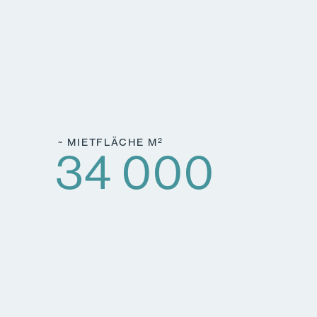
2
~ MIETFLÄCHE M
34 000