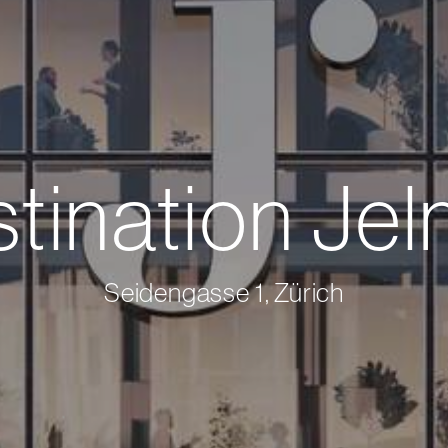
tination Jel
Seidengasse 1, Zürich