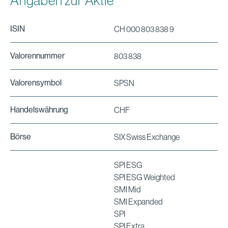
Angaben zur Aktie
ISIN
CH 000 803 838 9
Valorennummer
803 838
Valorensymbol
SPSN
Handelswährung
CHF
Börse
SIX Swiss Exchange
SPI ESG
SPI ESG Weighted
SMI Mid
SMI Expanded
SPI
SPI Extra