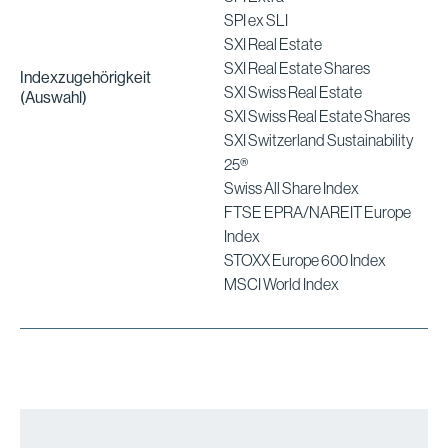
SPI ex SLI
SXI Real Estate
SXI Real Estate Shares
Indexzugehörigkeit
SXI Swiss Real Estate
(Auswahl)
SXI Swiss Real Estate Shares
SXI Switzerland Sustainability
25®
Swiss All Share Index
FTSE EPRA/NAREIT Europe
Index
STOXX Europe 600 Index
MSCI World Index