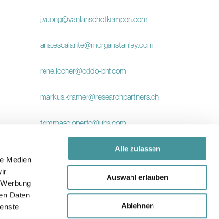
j.vuong
@
vanlanschotkempen.com
ana.escalante
@
morganstanley.com
rene.locher
@
oddo-bhf.com
markus.kramer
@
researchpartners.ch
tommaso.operto
@
ubs.com
matteo.lindauer
@
vontobel.com
Alle zulassen
le Medien
ir
ken.kagerer
@
zkb.ch
Auswahl erlauben
, Werbung
ren Daten
Ablehnen
ienste