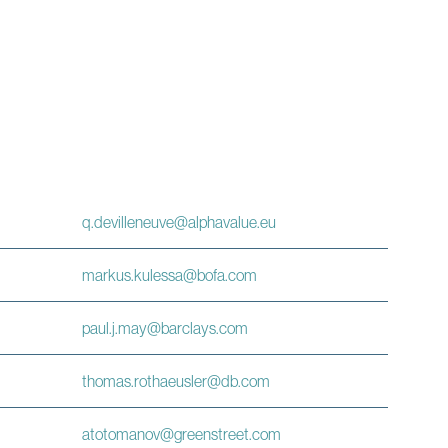
q.devilleneuve
@
alphavalue.eu
markus.kulessa@bofa.com
paul.j.may
@
barclays.com
thomas.rothaeusler
@
db.com
atotomanov
@
greenstreet.com