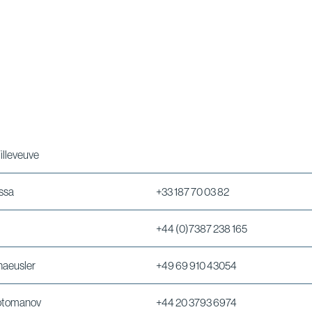
illeveuve
ssa
+33 187 70 03 82
+44 (0)7387 238 165
aeusler
+49 69 910 43054
otomanov
+44 20 3793 6974