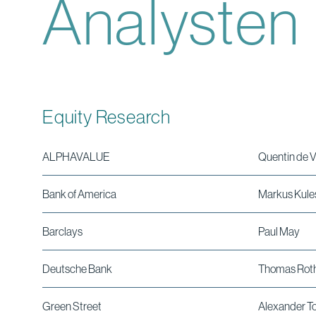
Analysten
Equity Research
ALPHAVALUE
Quentin de V
Bank of America
Markus Kule
Barclays
Paul May
Deutsche Bank
Thomas Roth
Green Street
Alexander T