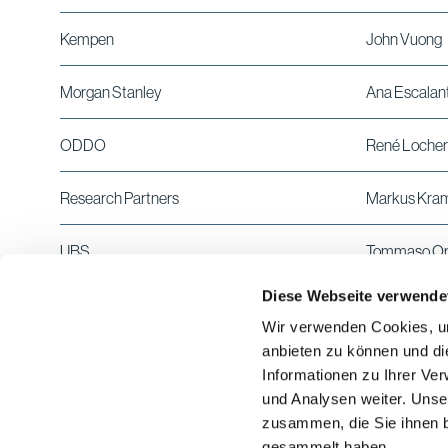
Kempen
John Vuong
Morgan Stanley
Ana Escalan
ODDO
René Locher
Research Partners
Markus Kra
UBS
Tommaso Op
Diese Webseite verwende
Vontobel
Matteo Lind
Wir verwenden Cookies, um
anbieten zu können und di
Zürcher Kantonalbank
Ken Kagerer
Informationen zu Ihrer Ve
und Analysen weiter. Unse
zusammen, die Sie ihnen b
gesammelt haben.