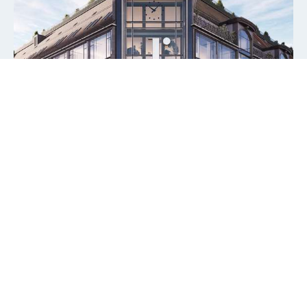
Destination Jelmoli
Seidengasse 1, 8001 Zürich
ADDRESS
Zürich
CANTON
Retail, Büro, Gastronomie
TYPE OF USE