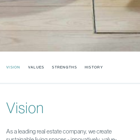
VISION
VALUES
STRENGTHS
HISTORY
Vision
As a leading real estate company, we create
sustainable living spaces - innovatively, value-