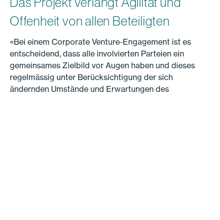
Das Projekt verlangt Agilität und
Offenheit von allen Beteiligten
«Bei einem Corporate Venture-Engagement ist es
entscheidend, dass alle involvierten Parteien ein
gemeinsames Zielbild vor Augen haben und dieses
regelmässig unter Berücksichtigung der sich
ändernden Umstände und Erwartungen des
Kerngeschäfts adjustiert oder bestätigt wird», so
Bastian Zarske Bueno. «Was wir vorhaben, ist ein
gruppenweites Transformationsprojekt, das uns
erlaubt, den Leerstand im Portfolio in Echtzeit
darzustellen und den gesamten Vermarktungsprozess
nutzerfreundlich abzubilden. Dies verlangt Agilität,
Vorstellungsvermögen und Offenheit von allen
Beteiligten.» Doch wo genau drückt der Schuh? Mirko
Meister, Leiter Leerstandsmanagement bei Wincasa:
«Die gesamte Immobilienwelt leidet an einem Mangel
an Digitalisierung. Das Reporting – meist noch in Form