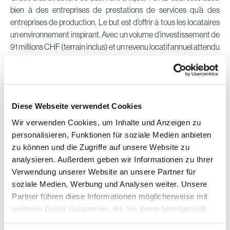
bien à des entreprises de prestations de services qu’à des
entreprises de production. Le but est d’offrir à tous les locataires
un environnement inspirant. Avec un volume d’investissement de
91 millions CHF (terrain inclus) et un revenu locatif annuel attendu
de 4.8 millions CHF, l’objectif du projet était, grâce à des locaux
pouvant convenir à toute utilisation, d’offrir aux locataires
différents concepts d’aménagement intérieur et des superficies
pouvant être modifiées. Le projet YOND est parfaitement adapté
Diese Webseite verwendet Cookies
aux critères actuels: à savoir des espaces et des surfaces
fonctionnels, modulables de façon créative et personnalisée en
Wir verwenden Cookies, um Inhalte und Anzeigen zu
fonction de la situation du marché. Le caractère innovant du
personalisieren, Funktionen für soziale Medien anbieten
bâtiment s’est également révélé tout au long du processus de
zu können und die Zugriffe auf unsere Website zu
planification et de réalisation. Ce dernier s’est pour la première fois
analysieren. Außerdem geben wir Informationen zu Ihrer
entièrement déroulé selon les principes du «Lean Construction».
Verwendung unserer Website an unsere Partner für
Peter Lehmann, CEO de Swiss Prime Site Immobilien: «Pour le
soziale Medien, Werbung und Analysen weiter. Unsere
projet YOND, nous avons eu recours à des technologies et à des
Partner führen diese Informationen möglicherweise mit
processus innovants grâce auxquels nous pourrons à l’avenir
weiteren Daten zusammen, die Sie ihnen bereitgestellt
créer des espaces de travail et de vie encore plus personnalisés
haben oder die sie im Rahmen Ihrer Nutzung der Dienste