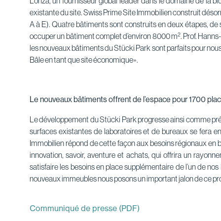
Lonza, un fournisseur global leader dans le domaine de la bio
existante du site. Swiss Prime Site Immobilien construit dés
A à E). Quatre bâtiments sont construits en deux étapes, d
2
occuper un bâtiment complet d’environ 8000 m
. Prof. Hann
les nouveaux bâtiments du Stücki Park sont parfaits pour nous.
Bâle en tant que site économique».
Le nouveaux bâtiments offrent de l’espace pour 1700 places
Le développement du Stücki Park progresse ainsi comme prévu
surfaces existantes de laboratoires et de bureaux se fera e
Immobilien répond de cette façon aux besoins régionaux en bur
innovation, savoir, aventure et achats, qui offrira un ray
satisfaire les besoins en place supplémentaire de l’un de nos 
nouveaux immeubles nous posons un important jalon de ce proje
Communiqué de presse (PDF)