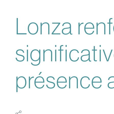
Lonza ren
significat
présence 