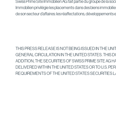
Swiss Prime Site Immobilien AG fait partie du groupe de la soci
Immobilien privilégie les placements dans des biens immobilier
de son secteur d’affaires: les réaffectations, développements 
THIS PRESS RELEASE IS NOT BEING ISSUED IN THE U
GENERAL CIRCULATION IN THE UNITED STATES. THIS 
ADDITION, THE SECURITIES OF SWISS PRIME SITE AG
DELIVERED WITHIN THE UNITED STATES OR TO U.S. 
REQUIREMENTS OF THE UNITED STATES SECURITIES L