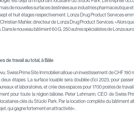
logie, est déjà un important locataire du Stücki Park. L’entreprise oc
ormais de nouvelles surfaces destinées aux industries pharmaceutique et
e sept et huit étages respectivement. Lonza Drug Product Services em
s-Christian Mahler, directeur de Lonza Drug Product Services: «Alors qu
 Dans le nouveau bâtiment 60 G, 250 autres spécialistes de Lonza auront
 de travail au total, à Bâle
. Swiss Prime Site Immobilien alloue un investissement de CHF 190 mill
n deux étapes. La surface louable sera doublée d’ici 2023, pour passe
eaux et laboratoires, et crée des espaces pour 1700 postes de travail 
onnement pour toute la région bâloise. Peter Lehmann, CEO de Swiss 
locataires clés du Stücki Park. Par la location complète du bâtiment allo
t, qui gagne fortement en attractivité».