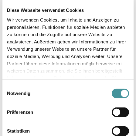
Diese Webseite verwendet Cookies
L’exécution du contrat (closing) est prévue dans les prochaines
Wir verwenden Cookies, um Inhalte und Anzeigen zu
semaines.
personalisieren, Funktionen für soziale Medien anbieten
zu können und die Zugriffe auf unsere Website zu
Communiqué de presse
analysieren. Außerdem geben wir Informationen zu Ihrer
Verwendung unserer Website an unsere Partner für
soziale Medien, Werbung und Analysen weiter. Unsere
Pour toute question, veuillez vous adresser à:
Partner führen diese Informationen möglicherweise mit
weiteren Daten zusammen, die Sie ihnen bereitgestellt
haben oder die sie im Rahmen Ihrer Nutzung der Dienste
Investor Relations, Markus Waeber
gesammelt haben.
Einwilligungsauswahl
Notwendig
Tél. +41 58 317 17 64, markus.waeber@sps.swiss
Präferenzen
Media Relations, Mladen Tomic
Statistiken
Tél. +41 58 317 17 42, mladen.tomic@sps.swiss