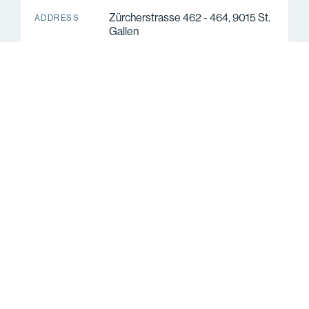
Zürcherstrasse 462 - 464, 9015 St.
ADDRESS
Gallen
St. Gallen
CANTON
Retail
TYPE OF USE