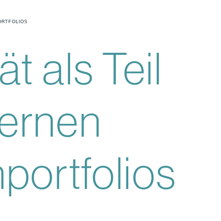
PORTFOLIOS
ät als Teil
ernen
­portfolios