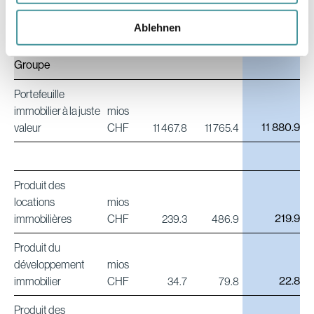
Ablehnen
Chiffres clés du
Groupe
Portefeuille
immobilier à la juste
mios
11 880.9
valeur
CHF
11 467.8
11 765.4
Produit des
locations
mios
219.9
immobilières
CHF
239.3
486.9
Produit du
développement
mios
22.8
immobilier
CHF
34.7
79.8
Produit des