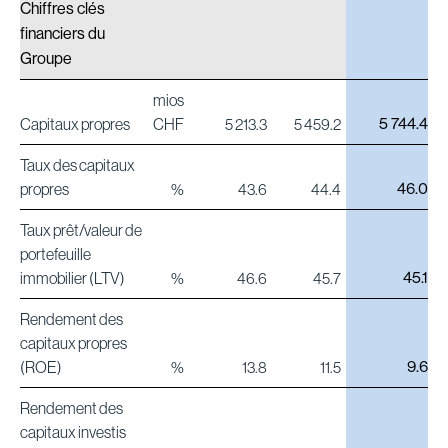
Chiffres clés
financiers du
Groupe
mios
5 744.4
Capitaux propres
CHF
5 213.3
5 459.2
Taux des capitaux
46.0
propres
%
43.6
44.4
Taux prêt/valeur de
portefeuille
45.1
immobilier (LTV)
%
46.6
45.7
Rendement des
capitaux propres
9.6
(ROE)
%
13.8
11.5
Rendement des
capitaux investis