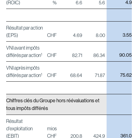
4.9
(ROIC)
%
6.6
5.6
Résultat par action
3.55
(EPS)
CHF
4.69
8.00
VNI avant impôts
90.05
1
différés par action
CHF
82.71
86.34
VNI après impôts
75.62
1
différés par action
CHF
68.64
71.87
Chiffres clés du Groupe hors réévaluations et
tous impôts différés
Résultat
d'exploitation
mios
361.0
(EBIT)
CHF
200.8
424.9