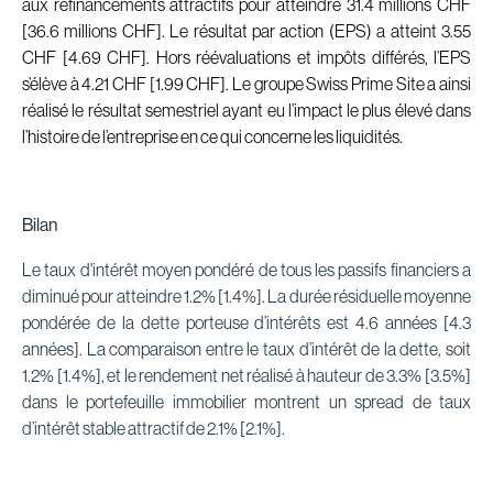
aux refinancements attractifs pour atteindre 31.4 millions CHF
[36.6 millions CHF]. Le résultat par action (EPS) a atteint 3.55
CHF [4.69 CHF]. Hors réévaluations et impôts différés, l’EPS
s’élève à 4.21 CHF [1.99 CHF]. Le groupe Swiss Prime Site a ainsi
réalisé le résultat semestriel ayant eu l’impact le plus élevé dans
l’histoire de l’entreprise en ce qui concerne les liquidités.
Bilan
Le taux d'intérêt moyen pondéré de tous les passifs financiers a
diminué pour atteindre 1.2% [1.4%]. La durée résiduelle moyenne
pondérée de la dette porteuse d’intérêts est 4.6 années [4.3
années]. La comparaison entre le taux d’intérêt de la dette, soit
1.2% [1.4%], et le rendement net réalisé à hauteur de 3.3% [3.5%]
dans le portefeuille immobilier montrent un spread de taux
d’intérêt stable attractif de 2.1% [2.1%].