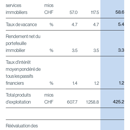
services
mios
58.6
immobiliers
CHF
57.0
117.5
5.4
Taux de vacance
%
4.7
4.7
Rendement net du
portefeuille
3.3
immobilier
%
3.5
3.5
Taux d'intérêt
moyen pondéré de
tous les passifs
1.2
financiers
%
1.4
1.2
Total produits
mios
425.2
d'exploitation
CHF
607.7
1 258.8
Réévaluation des