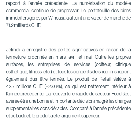
rapport à l’année précédente. La numérisation du modèle
commercial continue de progresser. Le portefeuille des biens
immobiliers gérés par Wincasa a atteint une valeur de marché de
71.2 milliards CHF.
Jelmoli a enregistré des pertes significatives en raison de la
fermeture ordonnée en mars, avril et mai. Outre les propres
surfaces, les entreprises de services (coiffeur, clinique
esthétique, fitness, etc.) et tous les concepts de shop-in-shop ont
également dus être fermés. Le produit de Retail s’élève à
43.7 millions CHF (–23.6%), ce qui est nettement inférieur à
l’année précédente. La réouverture rapide du secteur Food s’est
avérée être une bonne et importante décision malgré les charges
supplémentaires considérables. Comparé à l’année précédente
et au budget, le produit a été largement supérieur.