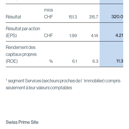
mios
320.0
Résultat
CHF
151.3
315.7
Résultat par action
4.21
(EPS)
CHF
1.99
4.14
Rendement des
capitaux propres
11.3
(ROE)
%
6.1
6.3
1
segment Services (secteurs proches de l´immobilier) compris
seulement à leur valeurs comptables
Swiss Prime Site