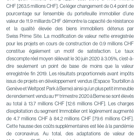
CHF [263.5 millions CHF]. Ce léger changement de 0.4 point de
pourcentage sur l’ensemble du portefeuille immobilier d’une
valeur de 11.9 milliards CHF démontre la capacité de résistance
et la qualité élevée des biens immobiliers détenus par
Swiss Prime Site. La modification de valeur nette enregistrée
pour les projets en cours de construction de 0.9 millions CHF
constitue également un motif de satisfaction. Le taux
d’escompte réel moyen s’élevait le 30 juin 2020 à 3.05%, c’est-à-
dire seulement un point de base de moins que la valeur
enregistrée fin 2019. Les résultats proportionnels avant impôts
issus de projets en développement vendus (Espace Tourbillon à
Genève et Weltpost Park à Berne) ainsi qu’un plus petit immeuble
er
de rendement vendu au 1
trimestre 2020 à Berne se sont élevés
au total à 13.7 millions CHF [12.6 millions CHF]. Les charges
d’exploitation du segment Immobilier ont légèrement augmenté
de 4.7 millions CHF à 84.2 millions CHF [79.6 millions CHF].
Cette hausse des coûts supplémentaires est liée à la pandémie
de coronavirus. Au total, des adaptations de valeur de