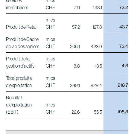
services
mios
72.2
immobiliers
CHF
71.1
148.1
mios
43.7
Produit de Retail
CHF
57.2
127.8
Produit de Cadre
mios
72.4
de vie des seniors
CHF
206.1
423.9
Produit de la
mios
4.8
gestion d'actifs
CHF
8.8
13.5
Total produits
mios
218.7
d'exploitation
CHF
399.1
828.4
Résultat
d'exploitation
mios
198.8
(EBIT)
CHF
22.6
55.5