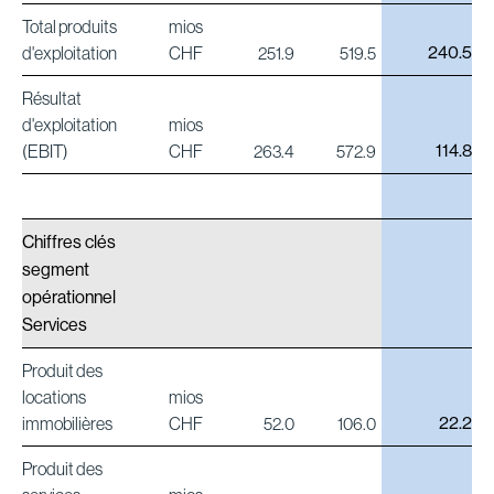
Total produits
mios
240.5
d'exploitation
CHF
251.9
519.5
Résultat
d'exploitation
mios
114.8
(EBIT)
CHF
263.4
572.9
Chiffres clés
segment
opérationnel
Services
Produit des
locations
mios
22.2
immobilières
CHF
52.0
106.0
Produit des