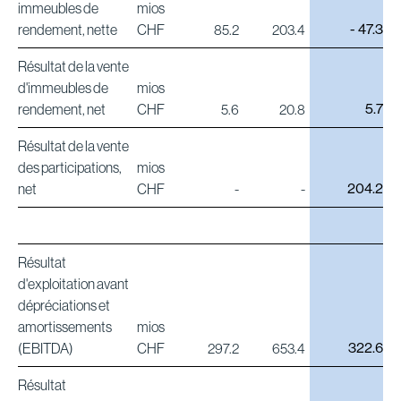
immeubles de
mios
- 47.3
rendement, nette
CHF
85.2
203.4
Résultat de la vente
d'immeubles de
mios
5.7
rendement, net
CHF
5.6
20.8
Résultat de la vente
des participations,
mios
204.2
net
CHF
-
-
Résultat
d'exploitation avant
dépréciations et
amortissements
mios
322.6
(EBITDA)
CHF
297.2
653.4
Résultat