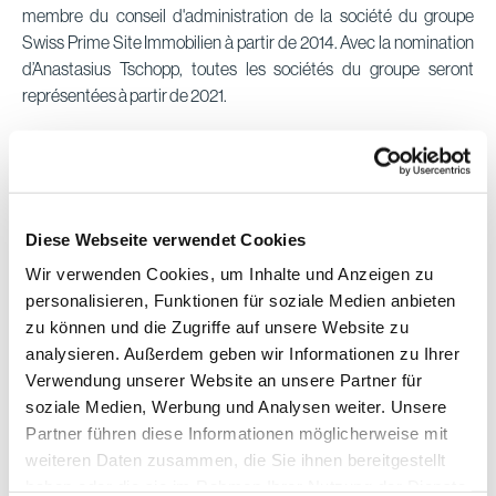
membre du conseil d'administration de la société du groupe
Swiss Prime Site Immobilien à partir de 2014. Avec la nomination
d’Anastasius Tschopp, toutes les sociétés du groupe seront
représentées à partir de 2021.
Communiqué de presse (PDF)
Présentation (PDF)
Rapport 1er semestre 2020 (PDF en anglais)
Diese Webseite verwendet Cookies
Wir verwenden Cookies, um Inhalte und Anzeigen zu
personalisieren, Funktionen für soziale Medien anbieten
zu können und die Zugriffe auf unsere Website zu
Liens web:
Rapport semestriel
|
Présentation
|
Webcast
analysieren. Außerdem geben wir Informationen zu Ihrer
Verwendung unserer Website an unsere Partner für
soziale Medien, Werbung und Analysen weiter. Unsere
Partner führen diese Informationen möglicherweise mit
weiteren Daten zusammen, die Sie ihnen bereitgestellt
Pour toute question, veuillez vous adresser à:
haben oder die sie im Rahmen Ihrer Nutzung der Dienste