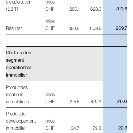
d'exploitation
mios
313.6
(EBIT)
CHF
286.1
628.3
mios
269.7
Résultat
CHF
356.5
608.5
Chiffres clés
segment
opérationnel
Immobilier
Produit des
locations
mios
217.0
immobilières
CHF
215.5
437.3
Produit du
développement
mios
22.8
immobilier
CHF
34.7
79.8