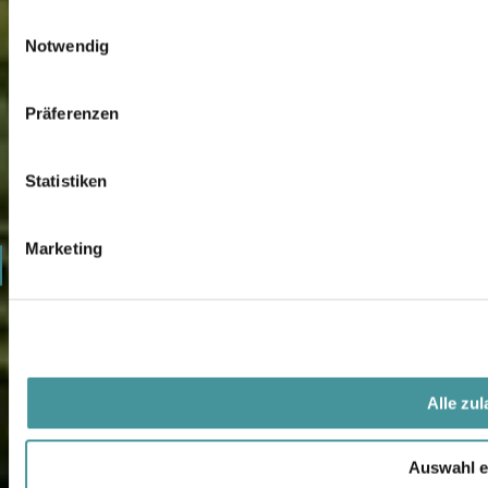
0
Einwilligungsauswahl
Notwendig
1
2
Präferenzen
3
Statistiken
4
Marketing
5
Alle zu
Auswahl e