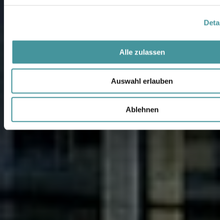
Deta
Alle zulassen
Auswahl erlauben
Ablehnen