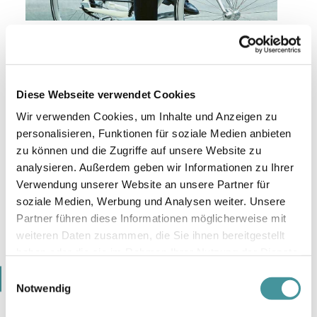
Downloads
Diese Webseite verwendet Cookies
Wir verwenden Cookies, um Inhalte und Anzeigen zu
REPORT 2021 (PDF 10MB)
personalisieren, Funktionen für soziale Medien anbieten
zu können und die Zugriffe auf unsere Website zu
REVIEW 2021 (PDF 7MB)
analysieren. Außerdem geben wir Informationen zu Ihrer
Verwendung unserer Website an unsere Partner für
INIDIKATIVE IFRS ÜBERLEITUNG 2021 (PDF
soziale Medien, Werbung und Analysen weiter. Unsere
115KB)
Partner führen diese Informationen möglicherweise mit
FINANZBERICHT 2021 (PDF 1MB)
weiteren Daten zusammen, die Sie ihnen bereitgestellt
0
haben oder die sie im Rahmen Ihrer Nutzung der Dienste
gesammelt haben.
1
Einwilligungsauswahl
Notwendig
2