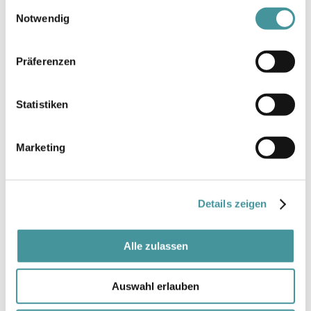
Einwilligungsauswahl
kommenden Jahren weiter zu stärken und für
Notwendig
unsere Anspruchsgruppen weiterhin einen
konkreten Mehrwert zu schaffen. Wir sind mit
Präferenzen
der umgesetzten Fokussierung auf die beiden
Säulen «Immobilien» und «Asset
Statistiken
Management» zukunfts­orientiert ausgerichtet
und blicken daher mit Optimismus auf die
kommenden Jahre. Nach einer transformativen
Marketing
Phase fokussieren wir uns nun noch mehr auf
die volle Ausschöpfung des Potenzials in
unserem eigenen Portfolio sowie im Asset
Details zeigen
Management Bereich und können dabei auf
dem soliden Fundament der vergangenen
Alle zulassen
Jahre aufbauen.
Auswahl erlauben
ÜBER UNS