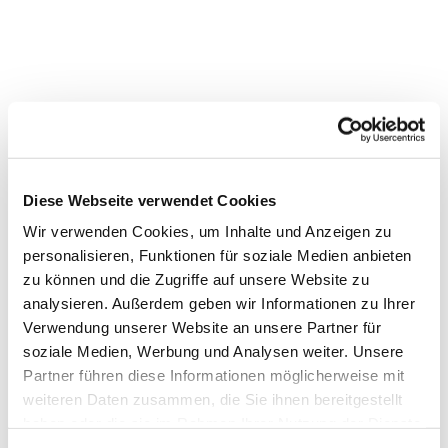
MAI 2024
25 years –
Diese Webseite verwendet Cookies
Wir verwenden Cookies, um Inhalte und Anzeigen zu
celebrating solid
personalisieren, Funktionen für soziale Medien anbieten
zu können und die Zugriffe auf unsere Website zu
grounds
analysieren. Außerdem geben wir Informationen zu Ihrer
Verwendung unserer Website an unsere Partner für
soziale Medien, Werbung und Analysen weiter. Unsere
Partner führen diese Informationen möglicherweise mit
Wir sind stolz auf unseren bisherigen Erfolg.
weiteren Daten zusammen, die Sie ihnen bereitgestellt
Gleichzeitig freuen wir uns darauf, unsere
haben oder die sie im Rahmen Ihrer Nutzung der Dienste
Nachhaltigkeits­bemühungen in den
gesammelt haben.