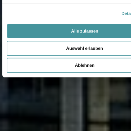
Deta
Alle zulassen
Auswahl erlauben
Ablehnen