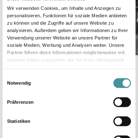
Wir verwenden Cookies, um Inhalte und Anzeigen zu
personalisieren, Funktionen für soziale Medien anbieten
zu können und die Zugriffe auf unsere Website zu
analysieren. Außerdem geben wir Informationen zu Ihrer
Verwendung unserer Website an unsere Partner für
soziale Medien, Werbung und Analysen weiter. Unsere
Partner führen diese Informationen möglicherweise mit
weiteren Daten zusammen, die Sie ihnen bereitgestellt
haben oder die sie im Rahmen Ihrer Nutzung der Dienste
gesammelt haben.
Einwilligungsauswahl
Notwendig
Ausstattung
Wer eine Fläche im Meta Prime Tower mietet
Präferenzen
erhält die Möglichkeit, diese nach eigenen
Wünschen zu gestalten. Das firmeneigene
Statistiken
Corporate Design ist auf das Interieur
anwendbar und verleiht den digitalen Räumen
Identität. Mittels Community Spaces,