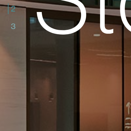
St
2
3