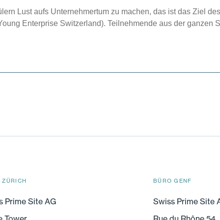
lern Lust aufs Unternehmertum zu machen, das ist das Ziel d
ung Enterprise Switzerland). Teilnehmende aus der ganzen 
 ZÜRICH
BÜRO GENF
s Prime Site AG
Swiss Prime Site
e Tower
Rue du Rhône 54