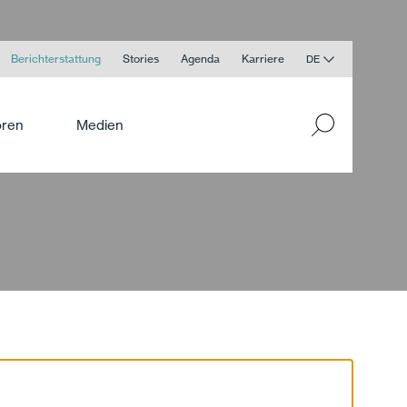
Berichterstattung
Stories
Agenda
Karriere
DE
oren
Medien