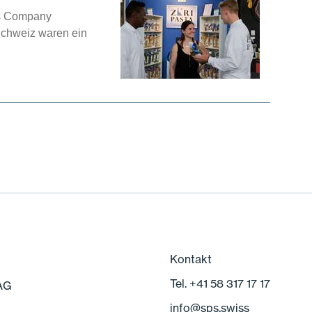
es Company
Schweiz waren ein
Kontakt
Tel. +41 58 317 17 17
 AG
info
@
sps.swiss