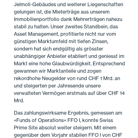
Jelmoli-Gebäudes und weiterer Liegen­schaften
gelungen ist, die Miet­erträge aus unserem
Immobilien­portfolio dank Mehr­erträgen nahezu
stabil zu halten. Unser zweites Stand­bein, das
Asset Management, profitierte nicht nur vom
günstigen Markt­umfeld mit tiefen Zinsen,
sondern hat sich end­gültig als grösster
unabhängiger Anbieter etabliert und geniesst im
Markt eine hohe Glaub­würdigkeit. Entsprechend
gewannen wir Markt­anteile und zogen
rekordhohe Neu­gelder von rund CHF 1 Mrd. an
und steigerten per Jahres­ende unsere
verwalteten Vermögen erstmals auf über CHF 14
Mrd.
Das zahlungs­wirksame Ergebnis, gemessen am
«Funds of Operations» FFO I, konnte Swiss
Prime Site absolut weiter steigern. Mit einem
gegenüber dem Vorjahr stabilen FFO I von CHF