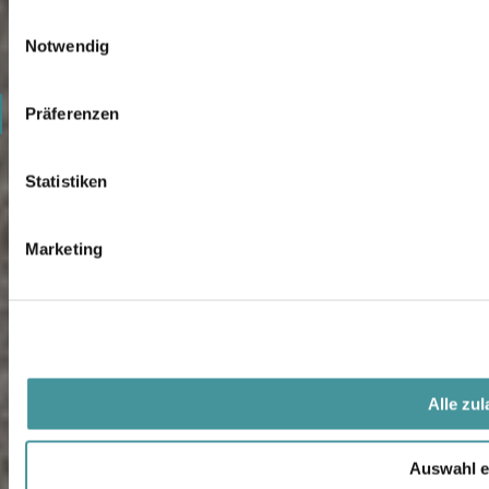
0
Einwilligungsauswahl
Notwendig
1
2
Präferenzen
3
Statistiken
4
Marketing
5
Alle zu
Auswahl e