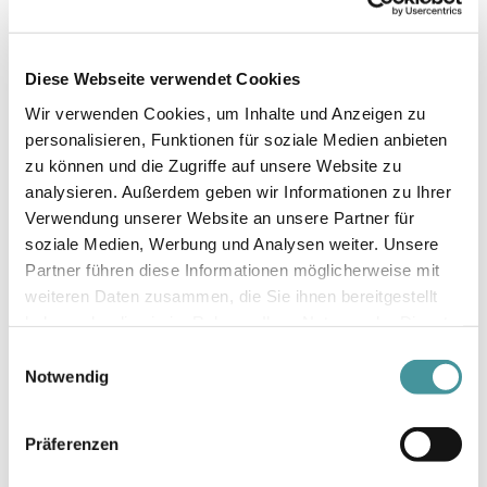
Zühlke ins Gespräch. Das
Beratungsunternehmen hatte auf der
anderen Gleisseite sein Hauptquartier und
Diese Webseite verwendet Cookies
war auf der Suche nach einem neuen
Standort.
Wir verwenden Cookies, um Inhalte und Anzeigen zu
personalisieren, Funktionen für soziale Medien anbieten
Gehen wir noch rasch einen Schritt
zu können und die Zugriffe auf unsere Website zu
zurück. Wie geht man ein solches Projekt
an?
analysieren. Außerdem geben wir Informationen zu Ihrer
Verwendung unserer Website an unsere Partner für
GB: Wir haben einen klassischen Prozess
soziale Medien, Werbung und Analysen weiter. Unsere
für Produktentwicklungen durchgemacht.
Partner führen diese Informationen möglicherweise mit
Dabei haben wir uns stark auf die
weiteren Daten zusammen, die Sie ihnen bereitgestellt
sogenannte «Customer Journey»
haben oder die sie im Rahmen Ihrer Nutzung der Dienste
fokussiert. Dabei stellten wir uns in erster
gesammelt haben.
Einwilligungsauswahl
Linie die Frage, wer entsprechende Flächen
Notwendig
braucht und was auf diesem Areal alles
passieren sollte. In Schlieren hat sich über
Jahre gleich neben unserem Areal ein
Präferenzen
eigentliches Biotech-Umfeld entwickelt.