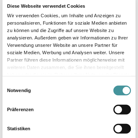
Diese Webseite verwendet Cookies
Wir verwenden Cookies, um Inhalte und Anzeigen zu
Die Projektleiter David Gysin
personalisieren, Funktionen für soziale Medien anbieten
und Mikaela Carlsson im
zu können und die Zugriffe auf unsere Website zu
Gespräch über ihre Tätigkeit.
analysieren. Außerdem geben wir Informationen zu Ihrer
Verwendung unserer Website an unsere Partner für
Bei den Transaktionen gibt es ja
soziale Medien, Werbung und Analysen weiter. Unsere
sicherlich auch diverse
Partner führen diese Informationen möglicherweise mit
vertragsrechtliche Punkte zu
weiteren Daten zusammen, die Sie ihnen bereitgestellt
beachten?
haben oder die sie im Rahmen Ihrer Nutzung der Dienste
Mikaela: In der Tat. Letzten Endes geht
gesammelt haben.
Einwilligungsauswahl
es auch um die Regelung und
Notwendig
Abwicklung von rechtlichen Themen.
Dies erfordert Kenntnisse rund um den
Präferenzen
Kaufvertrag, den Signing- und
Closingprozess sowie in den
Themenfeldern Notariat oder
Statistiken
Grundbuch.