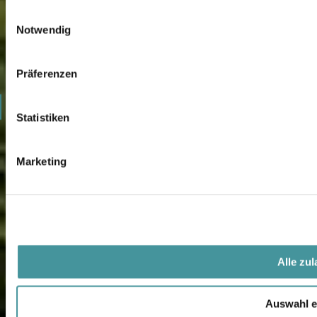
0
Einwilligungsauswahl
Notwendig
1
2
Präferenzen
3
Statistiken
4
Marketing
5
Alle zu
Auswahl e