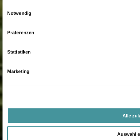
0
Einwilligungsauswahl
Notwendig
1
2
Präferenzen
3
Statistiken
4
Marketing
5
Alle zu
Auswahl e