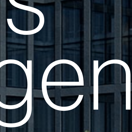
ns
ge