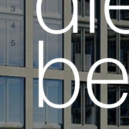
di
3
4
b
5