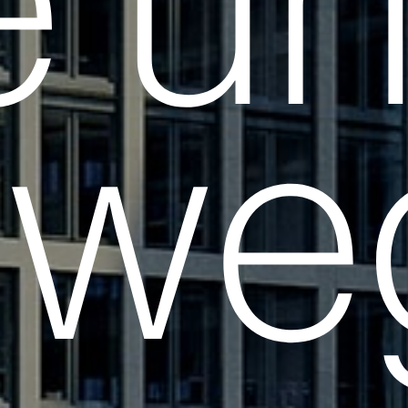
e u
ewe