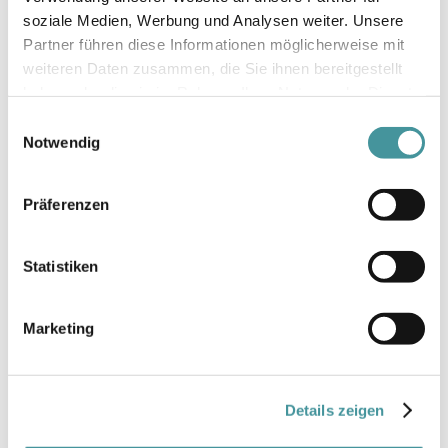
Madaster ist ein Online-Register für
soziale Medien, Werbung und Analysen weiter. Unsere
verbaute Materialien und Produkte. Die
Partner führen diese Informationen möglicherweise mit
Dokumentation, Registrierung und
weiteren Daten zusammen, die Sie ihnen bereitgestellt
Archivierung der in Gebäuden und
haben oder die sie im Rahmen Ihrer Nutzung der Dienste
Bauobjekten verwendeten Materialien
gesammelt haben.
Einwilligungsauswahl
fördert intelligentes Design, vermeidet
Notwendig
Abfall und erleichtert deren Abbruch sowie
Wiederverwendung der Materialien. Die
Partnerschaft mit Madaster steht im
Präferenzen
Einklang mit den Nachhaltigkeitszielen und
-massnahmen von Swiss Prime Site. Ein
Statistiken
herausragendes Beispiel für ein innovatives
Kreislaufprojekt im Rahmen einer
Totalsanierung ist der neue Standort von
Marketing
Google in Zürich (Müllerstrasse 16/20). Im
Juli 2021 haben die Bauarbeiten begonnen,
2
um das rund 24 000 m
grosse Gebäude in
Details zeigen
eine hochmoderne Liegenschaft mit
höchstem Nachhaltigkeitsstandard zu