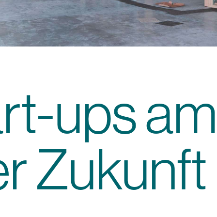
art-ups a
er Zukunft