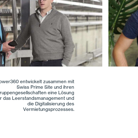
In einem Proof of Concept testet
iss Prime Site zusammen mit dem
Schweizer Startup holo|one, wie
mithilfe von Mixed Reality Baupläne
digital visualisiert werden können.