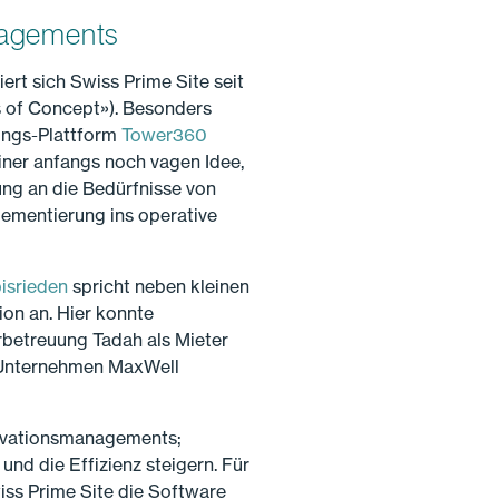
ngagements
ert sich Swiss Prime Site seit
s of Concept»). Besonders
ungs-Plattform
Tower360
iner anfangs noch vagen Idee,
ung an die Bedürfnisse von
lementierung ins operative
isrieden
spricht neben kleinen
on an. Hier konnte
rbetreuung Tadah als Mieter
h-Unternehmen MaxWell
novationsmanagements;
nd die Effizienz steigern. Für
s Prime Site die Software