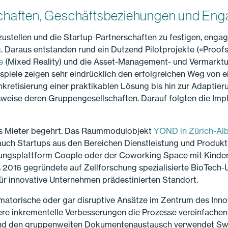
rschaften, Geschäftsbeziehungen und E
stellen und die Startup-Partnerschaften zu festigen, engagi
g
. Daraus entstanden rund ein Dutzend Pilotprojekte («Proof
e
(Mixed Reality) und die Asset-Management- und Vermarkt
spiele zeigen sehr eindrücklich den erfolgreichen Weg von e
kretisierung einer praktikablen Lösung bis hin zur Adaptier
weise deren Gruppengesellschaften. Darauf folgten die Imp
als Mieter begehrt. Das Raummodulobjekt
YOND in Zürich-Alb
uch Startups aus den Bereichen Dienstleistung und Produkti
rungsplattform Coople oder der Coworking Space mit Kinde
2016 gegründete auf Zellforschung spezialisierte BioTec
für innovative Unternehmen prädestinierten Standort.
rmatorische oder gar disruptive Ansätze im Zentrum des In
re inkrementelle Verbesserungen die Prozesse vereinfachen u
d den gruppenweiten Dokumentenaustausch verwendet Swis